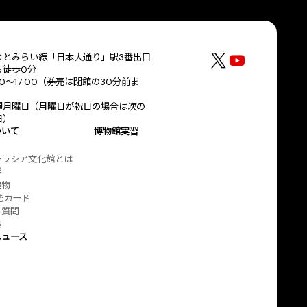
なとみらい線「日本大通り」駅3番出口
ら徒歩0分
30～17:00（券売は閉館の30分前ま
）
週月曜日（月曜日が祝日の場合は次の
日）
ついて
博物館実習
ーラシア文化館とは
拶
建物
発カード
る質問
集
ニュース