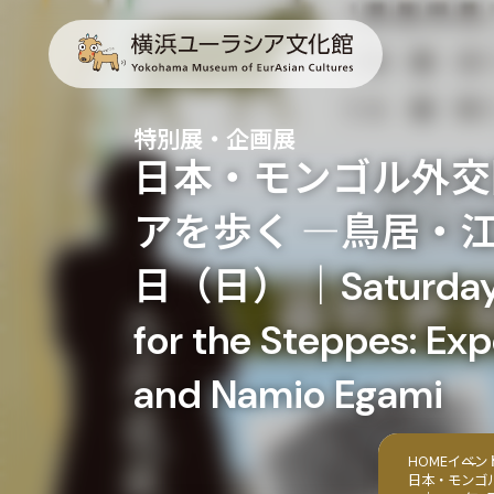
特別展・企画展
日本・モンゴル外交
アを歩く ―鳥居・江
日（日） ｜Saturday, Ju
for the Steppes: Exp
and Namio Egami
HOME
イベン
日本・モンゴ