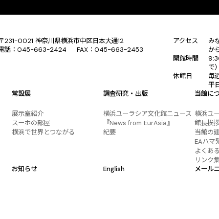
〒231-0021 神奈川県横浜市中区日本大通12
アクセス
み
電話：045-663-2424 FAX：045-663-2453
か
開館時間
9:
で
休館日
毎
平
常設展
調査研究・出版
当館に
展示室紹介
横浜ユーラシア文化館ニュース
横浜ユ
スーホの部屋
『News from EurAsia』
館長挨
横浜で世界とつながる
紀要
当館の
EAハマ
よくあ
リンク
お知らせ
English
メール