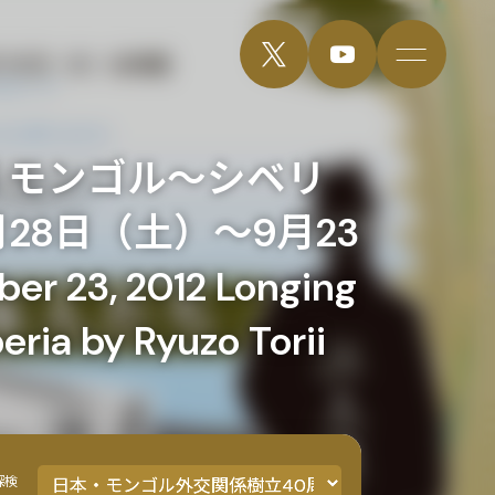
 モンゴル～シベリ
28日（土）～9月23
r 23, 2012 Longing
eria by Ryuzo Torii
探検