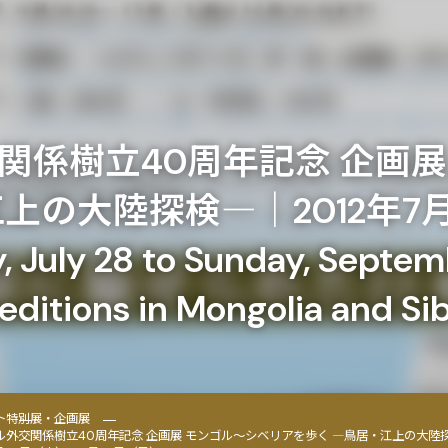
関係樹立40周年記念 企画展
上の大陸探検―｜2012年7月
ly 28 to Sunday, Septembe
editions in Mongolia and Sib
ト
特別展・企画展
ル外交関係樹立40周年記念 企画展 モンゴル～シベリアを歩く ―鳥居・江上の大陸