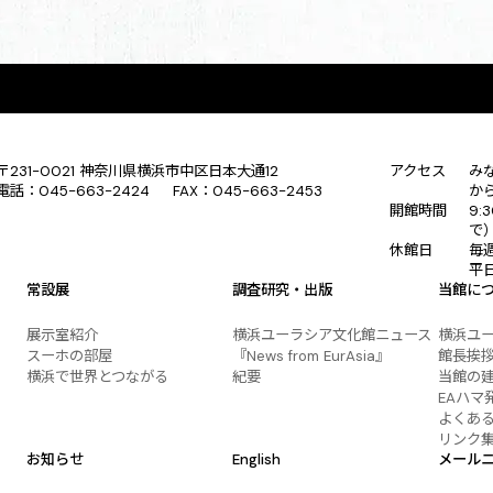
〒231-0021 神奈川県横浜市中区日本大通12
アクセス
み
電話：045-663-2424 FAX：045-663-2453
か
開館時間
9:
で
休館日
毎
平
常設展
調査研究・出版
当館に
展示室紹介
横浜ユーラシア文化館ニュース
横浜ユ
スーホの部屋
『News from EurAsia』
館長挨
横浜で世界とつながる
紀要
当館の
EAハマ
よくあ
リンク
お知らせ
English
メール