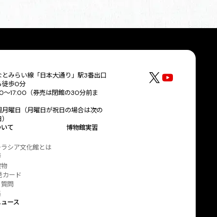
なとみらい線「日本大通り」駅3番出口
ら徒歩0分
30～17:00（券売は閉館の30分前ま
）
週月曜日（月曜日が祝日の場合は次の
日）
ついて
博物館実習
ーラシア文化館とは
拶
建物
発カード
る質問
集
ニュース