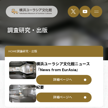
調査研究・出版
HOME
調査研究・出版
横浜ユーラシア文化館ニュース
『News from EurAsia』
詳細ページへ
紀要
詳細ページへ