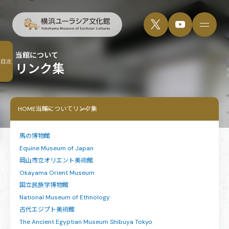
当館について
目次
リンク集
HOME
当館について
リンク集
馬の博物館
Equine Museum of Japan
岡山市立オリエント美術館
Okayama Orient Museum
国立民族学博物館
National Museum of Ethnology
古代エジプト美術館
The Ancient Egyptian Museum Shibuya Tokyo