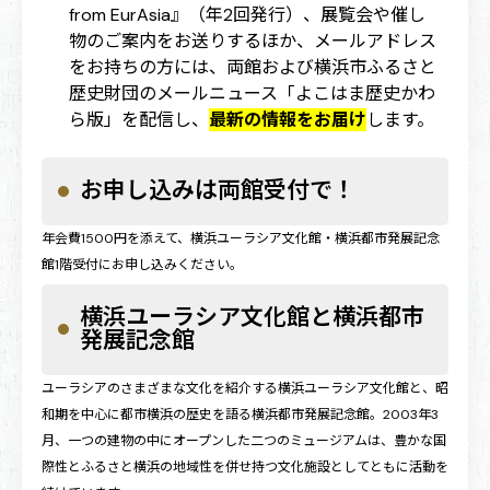
from EurAsia』（年2回発行）、展覧会や催し
物のご案内をお送りするほか、メールアドレス
をお持ちの方には、両館および横浜市ふるさと
歴史財団のメールニュース「よこはま歴史かわ
ら版」を配信し、
最新の情報をお届け
します。
お申し込みは両館受付で！
年会費1500円を添えて、横浜ユーラシア文化館・横浜都市発展記念
館1階受付にお申し込みください。
横浜ユーラシア文化館と横浜都市
発展記念館
ユーラシアのさまざまな文化を紹介する横浜ユーラシア文化館と、昭
和期を中心に都市横浜の歴史を語る横浜都市発展記念館。2003年3
月、一つの建物の中にオープンした二つのミュージアムは、豊かな国
際性とふるさと横浜の地域性を併せ持つ文化施設としてともに活動を