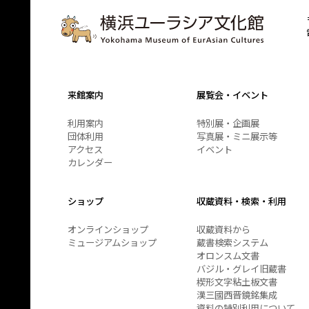
来館案内
展覧会・イベント
利用案内
特別展・企画展
団体利用
写真展・ミニ展示等
アクセス
イベント
カレンダー
ショップ
収蔵資料・検索・利用
オンラインショップ
収蔵資料から
ミュージアムショップ
蔵書検索システム
オロンスム文書
バジル・グレイ旧蔵書
楔形文字粘土板文書
漢三國西晋鏡銘集成
資料の特別利用について