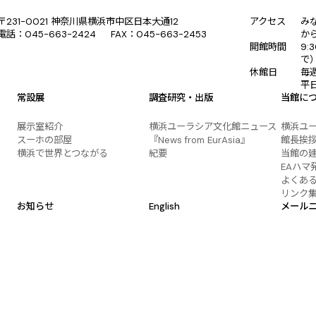
〒231-0021 神奈川県横浜市中区日本大通12
アクセス
み
電話：045-663-2424 FAX：045-663-2453
か
開館時間
9:
で
休館日
毎
平
常設展
調査研究・出版
当館に
展示室紹介
横浜ユーラシア文化館ニュース
横浜ユ
スーホの部屋
『News from EurAsia』
館長挨
横浜で世界とつながる
紀要
当館の
EAハマ
よくあ
リンク
お知らせ
English
メール