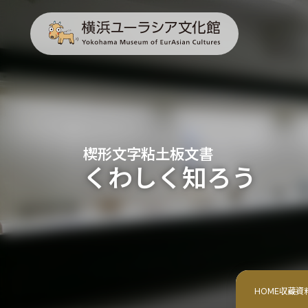
楔形文字粘土板文書
くわしく知ろう
HOME
収蔵資