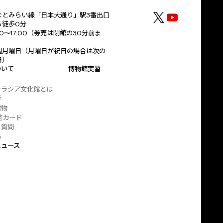
なとみらい線「日本大通り」駅3番出口
ら徒歩0分
30～17:00（券売は閉館の30分前ま
）
週月曜日（月曜日が祝日の場合は次の
日）
ついて
博物館実習
ーラシア文化館とは
拶
建物
発カード
る質問
集
ニュース