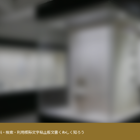
料・検索・利用
楔形文字粘土板文書
くわしく知ろう