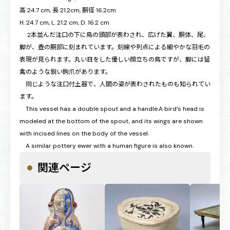
高 24.7 cm, 長 21.2cm, 胴径 16.2cm
H. 24.7 cm, L. 21.2 cm, D. 16.2 cm
2本並んだ注口の下に鳥の頭部が表わされ、広げた翼、胴体、尾、
脚が、壺の胴部に刻まれています。刻線や列点による細やかな羽毛の
表現が見られます。丸い目をした優しい顔立ちの鳥ですが、脚には猛
禽のような鋭い鉤爪があります。
同じような注口付土器で、人間の姿が表わされたものも知られてい
ます。
This vessel has a double spout and a handle.A bird’s head is
modeled at the bottom of the spout, and its wings are shown
with incised lines on the body of the vessel.
A similar pottery ewer with a human figure is also known.
関連ページ