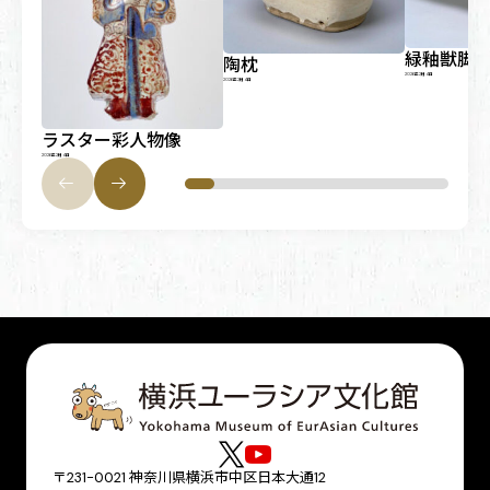
緑釉獣脚
陶枕
2026年2月4日
2026年2月4日
ラスター彩人物像
2026年2月4日
〒231-0021 神奈川県横浜市中区日本大通12