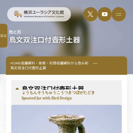
色と形
目次
鳥文双注口付壺形土器
HOME
収蔵資料・検索・利用
収蔵資料から
色と形
鳥文双注口付壺形土器
鳥文双注口付壺形土器
ょうもんそうちゅうこうつきつぼがたどき
Spouted Jar with Bird Design