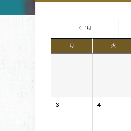

1月
月
火
3
4