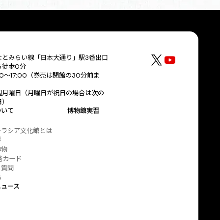
なとみらい線「日本大通り」駅3番出口
ら徒歩0分
30～17:00（券売は閉館の30分前ま
）
週月曜日（月曜日が祝日の場合は次の
日）
ついて
博物館実習
ーラシア文化館とは
拶
建物
発カード
る質問
集
ニュース