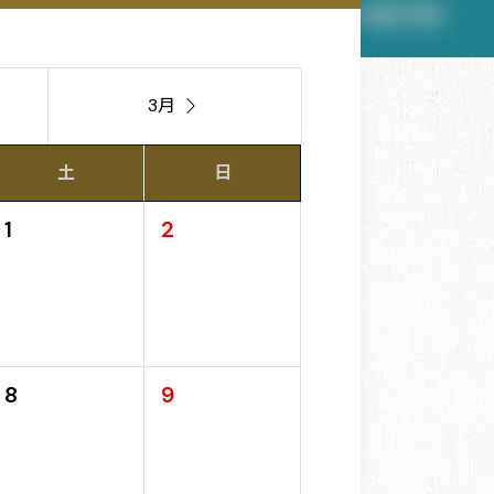
3月

土
日
1
2
8
9