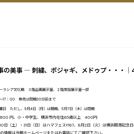
事の美事 ― 刺繍、ポジャギ、メドゥプ・・・｜4
ーラシア文化館 ３階企画展示室、２階常設展示室一部
0～17：00 券売は閉館30分前まで
曜日 ただし、5月4日（月）は開館、5月7日（木）は閉館
800 円、小・中学生、横浜市内在住65歳以上 400円
30日（土）・31日（日）はハマフェスY167、6月2日（火）は横浜開港記念
の情報は当館ホームページまたはお電話にてご確認下さい。