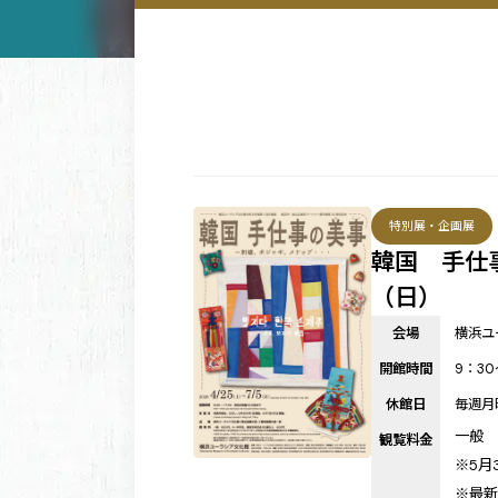
特別展・企画展
韓国 手仕
（日）
会場
横浜ユ
開館時間
9：3
休館日
毎週月
一般 
観覧料金
※5月
※最新