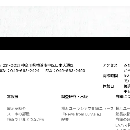
〒231-0021 神奈川県横浜市中区日本大通12
アクセス
み
電話：045-663-2424 FAX：045-663-2453
か
開館時間
9:
で
休館日
毎
平
常設展
調査研究・出版
当館に
展示室紹介
横浜ユーラシア文化館ニュース
横浜ユ
スーホの部屋
『News from EurAsia』
館長挨
横浜で世界とつながる
紀要
当館の
EAハマ