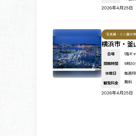
2026年4月25
写真展・ミニ展示
横浜市・釜
会場
1階ギ
開館時間
9時30
休館日
毎週月
無料
観覧料金
2026年4月25