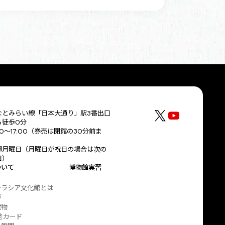
なとみらい線「日本大通り」駅3番出口
ら徒歩0分
30～17:00（券売は閉館の30分前ま
）
週月曜日（月曜日が祝日の場合は次の
日）
ついて
博物館実習
ーラシア文化館とは
拶
建物
発カード