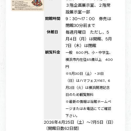
３階企画展示室、２階常
設展示室一部
開館時間
9：30～17：00 券売は
閉館30分前まで
休館日
毎週月曜日 ただし、5
月4日（月）は開館、5月
7日（木）は閉館
観覧料金
一般 800 円、小・中学生、
横浜市内在住65歳以上 400
円
※5月30日（土）・31日
（日）はハマフェスY167、6
月2日（火）は横浜開港記念
日のため観覧無料
※最新の情報は当館ホームペ
ージまたはお電話にてご確認
下さい。
2026年4月25日（土）～7月5日（日）
〔開館日数62日間〕