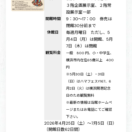
３階企画展示室、２階常
設展示室一部
開館時間
9：30～17：00 券売は
閉館30分前まで
休館日
毎週月曜日 ただし、5
月4日（月）は開館、5月
7日（木）は閉館
観覧料金
一般 800 円、小・中学生、
横浜市内在住65歳以上 400
円
※5月30日（土）・31日
（日）はハマフェスY167、6
月2日（火）は横浜開港記念
日のため観覧無料
※最新の情報は当館ホームペ
ージまたはお電話にてご確認
下さい。
2026年4月25日（土）～7月5日（日）
〔開館日数62日間〕