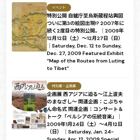
イベント
特別公開 自鑪庁至烏斯蔵程站輿図
ついに第3の絵図出現!? 2007年に
続く2度目の特別公開。｜2009年
12月12日（土）～12月27日（日）
｜Saturday, Dec. 12 to Sunday,
Dec. 27, 2009 Featured Exhibit
“Map of the Routes from Luting
to Tibet”
特別展・企画展
企画展 西アジアに迫る～江上波夫
のまなざし～ 関連企画：こぶちゃ
ん命名式 関連企画：コンサート＆
トーク「ペルシアの伝統音楽」｜
2009年1月24日（土）～4月12日
（日） ｜Saturday, Jan. 24-
Sunday, Apr. 12, 2009 Special