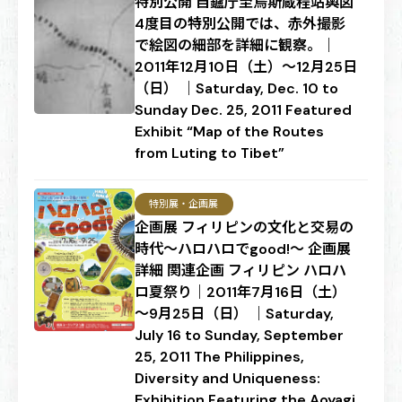
特別公開 自鑪庁至烏斯蔵程站輿図
4度目の特別公開では、赤外撮影
で絵図の細部を詳細に観察。｜
2011年12月10日（土）～12月25日
（日） ｜Saturday, Dec. 10 to
Sunday Dec. 25, 2011 Featured
Exhibit “Map of the Routes
from Luting to Tibet”
特別展・企画展
企画展 フィリピンの文化と交易の
時代～ハロハロでgood!～ 企画展
詳細 関連企画 フィリピン ハロハ
ロ夏祭り｜2011年7月16日（土）
～9月25日（日） ｜Saturday,
July 16 to Sunday, September
25, 2011 The Philippines,
Diversity and Uniqueness:
Exhibition Featuring the Aoyagi