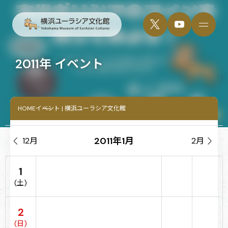
2011年 イベント
HOME
イベント | 横浜ユーラシア文化館
2011年1月

12月
2月

1
(土)
2
(日)