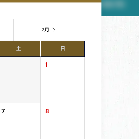
2月

土
日
1
7
8