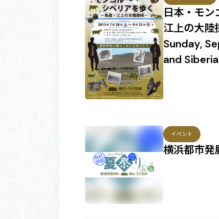
日本・モン
江上の大陸探検
Sunday, Se
and Siberi
イベント
横浜都市発