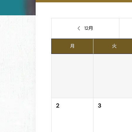

12月
月
火
2
3