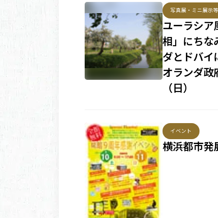
写真展・ミニ展示
ユーラシア
相」にちな
ダとドバイ
オランダ政府
（日）
イベント
横浜都市発