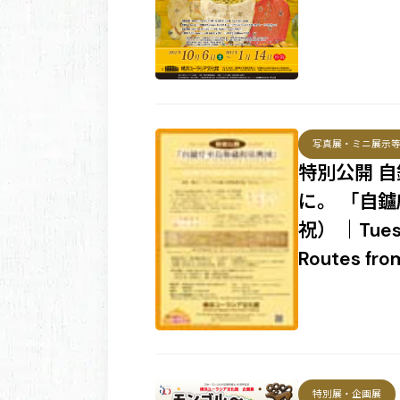
写真展・ミニ展示
特別公開 
に。 「自鑪
祝） ｜Tuesda
Routes from
特別展・企画展