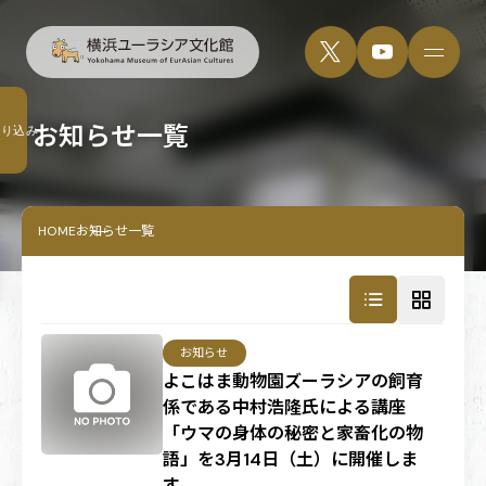
お知らせ一覧
絞り込み
HOME
お知らせ一覧
お知らせ
よこはま動物園ズーラシアの飼育
係である中村浩隆氏による講座
「ウマの身体の秘密と家畜化の物
語」を3月14日（土）に開催しま
す。