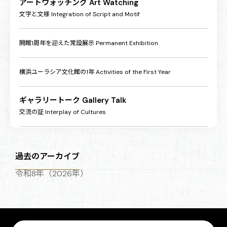
アートウォッチング
Art Watching
文字と文様
Integration of Script and Motif
開館1周年を迎えた常設展示
Permanent Exhibition
横浜ユーラシア文化館の1年
Activities of the First Year
ギャラリートーク
Gallery Talk
交流の証
Interplay of Cultures
ミュージアムショップ
Museum Shop
利用案内
Visitor Information
過去のアーカイブ
令和8年（2026年）