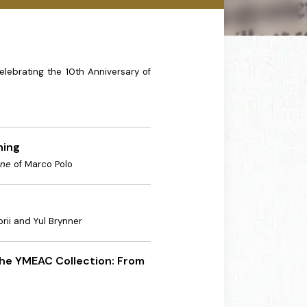
elebrating the 10th Anniversary of
hing
one
of Marco Polo
rii and Yul Brynner
he YMEAC Collection: From