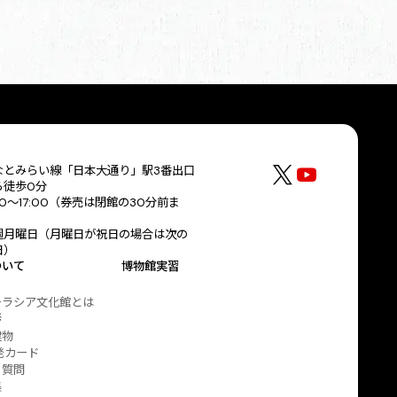
なとみらい線「日本大通り」駅3番出口
ら徒歩0分
30～17:00（券売は閉館の30分前ま
）
週月曜日（月曜日が祝日の場合は次の
日）
ついて
博物館実習
ーラシア文化館とは
拶
建物
発カード
る質問
集