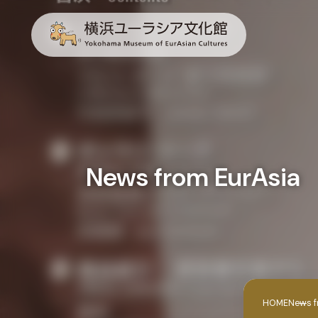
News from EurAsi
HOME
News f