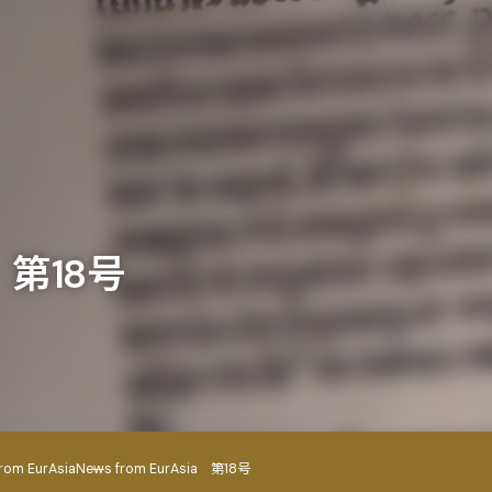
a 第18号
rom EurAsia
News from EurAsia 第18号