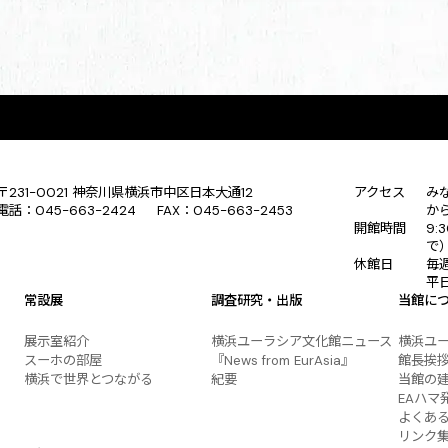
〒231-0021 神奈川県横浜市中区日本大通12
アクセス
み
電話：045-663-2424 FAX：045-663-2453
か
開館時間
9:
で
休館日
毎
平
常設展
調査研究・出版
当館に
展示室紹介
横浜ユーラシア文化館ニュース
横浜ユ
スーホの部屋
『News from EurAsia』
館長挨
横浜で世界とつながる
紀要
当館の
EAハマ
よくあ
リンク