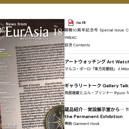
no.18
開館10周年記念号
Special Issue C
YMEAC
目次
Contents
アートウォッチング
Art Watc
マルコ・ポーロ『東方見聞録』
Il Mili
ギャラリートーク
Gallery Talk
鳥居龍蔵とユル・ブリンナー
Ryuzo To
蔵品紹介―常設展示室から―
T
the Permanent Exhibition
帯鉤
Garment Hook