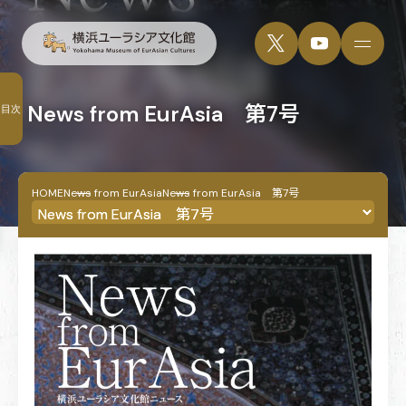
News from EurAsia 第7号
目次
HOME
News from EurAsia
News from EurAsia 第7号