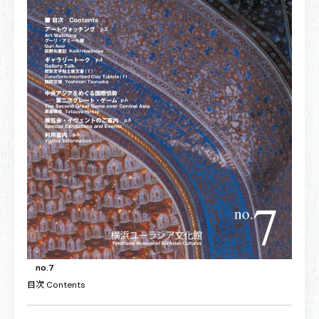
no.7
目次
Contents