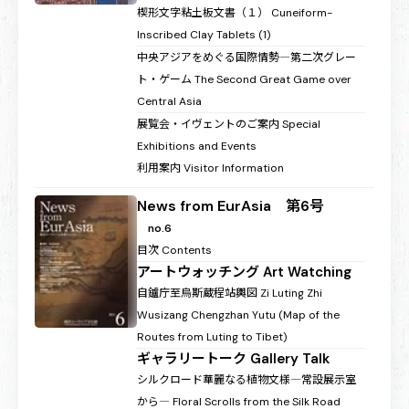
楔形文字粘土板文書（１）
Cuneiform-
Inscribed Clay Tablets (1)
中央アジアをめぐる国際情勢―第二次グレー
ト・ゲーム
The Second Great Game over
Central Asia
展覧会・イヴェントのご案内
Special
Exhibitions and Events
利用案内
Visitor Information
News from EurAsia 第6号
no.6
目次
Contents
アートウォッチング
Art Watching
自鑪庁至烏斯蔵程站輿図
Zi Luting Zhi
Wusizang Chengzhan Yutu (Map of the
Routes from Luting to Tibet)
ギャラリートーク
Gallery Talk
シルクロード華麗なる植物文様―常設展示室
から―
Floral Scrolls from the Silk Road