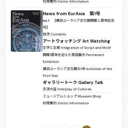
利用案内
Visitor Information
News from EurAsia 第1号
no.1
【横浜ユーラシア文化館開館１周年記念
号】
目次
Contents
アートウォッチング
Art Watching
文字と文様
Integration of Script and Motif
開館1周年を迎えた常設展示
Permanent
Exhibition
横浜ユーラシア文化館の1年
Activities of the
First Year
ギャラリートーク
Gallery Talk
交流の証
Interplay of Cultures
ミュージアムショップ
Museum Shop
利用案内
Visitor Information