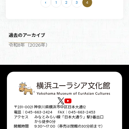
‹
1
2
3
4
ペ
ー
ジ
送
り
過去のアーカイブ
令和8年（2026年）
〒231-0021 神奈川県横浜市中区日本大通12
電話：045-663-2424 FAX：045-663-2453
アクセス
みなとみらい線「日本大通り」駅3番出口
から徒歩0分
開館時間
9:30～17:00（券売は閉館の30分前まで）