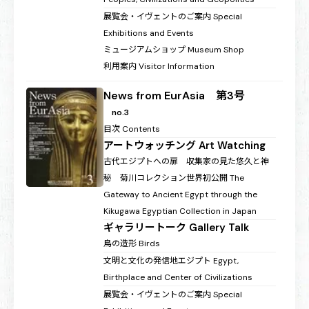
展覧会・イヴェントのご案内
Special
Exhibitions and Events
ミュージアムショップ
Museum Shop
利用案内
Visitor Information
News from EurAsia 第3号
no.3
目次
Contents
アートウォッチング
Art Watching
古代エジプトへの扉 収集家の見た悠久と神
秘 菊川コレクション世界初公開
The
Gateway to Ancient Egypt through the
Kikugawa Egyptian Collection in Japan
ギャラリートーク
Gallery Talk
鳥の造形
Birds
文明と文化の発信地エジプト
Egypt,
Birthplace and Center of Civilizations
展覧会・イヴェントのご案内
Special