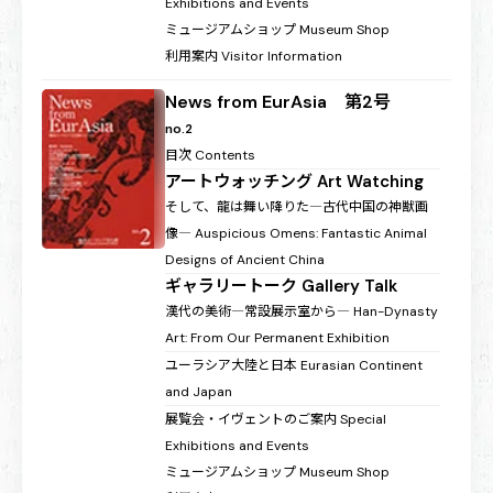
Exhibitions and Events
ミュージアムショップ
Museum Shop
利用案内
Visitor Information
News from EurAsia 第2号
no.2
目次
Contents
アートウォッチング
Art Watching
そして、龍は舞い降りた―古代中国の神獣画
像―
Auspicious Omens: Fantastic Animal
Designs of Ancient China
ギャラリートーク
Gallery Talk
漢代の美術―常設展示室から―
Han-Dynasty
Art: From Our Permanent Exhibition
ユーラシア大陸と日本
Eurasian Continent
and Japan
展覧会・イヴェントのご案内
Special
Exhibitions and Events
ミュージアムショップ
Museum Shop