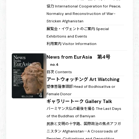
協力
International Cooperation for Peace,
Normalcy and Reconstruction of War-
Stricken Afghanistan
展覧会・イヴェントのご案内
Special
Exhibitions and Events
利用案内
Visitor Information
News from EurAsia 第4号
no.4
目次
Contents
アートウォッチング
Art Watching
塑像菩薩像頭部
Head of Bodhisattva or
Female Donor
ギャラリートーク
Gallery Talk
バーミヤン大仏の最後を撮る
The Last Days
of the Buddhas of Bamiyan
民族と文明の十字路、国際政治の焦点アフガ
ニスタン
Afghanistan―A Crossroads of
Peoples, Civilizations and Geopolitics