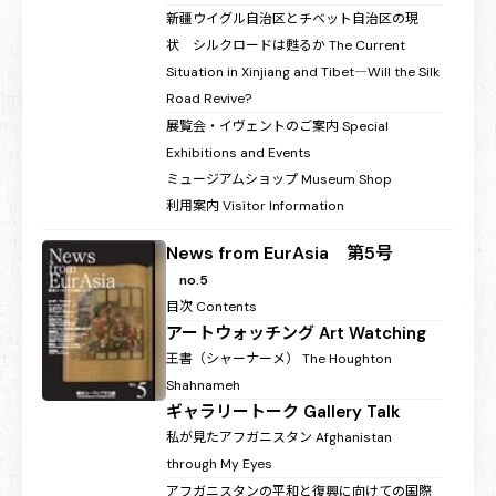
新疆ウイグル自治区とチベット自治区の現
状 シルクロードは甦るか
The Current
Situation in Xinjiang and Tibet―Will the Silk
Road Revive?
展覧会・イヴェントのご案内
Special
Exhibitions and Events
ミュージアムショップ
Museum Shop
利用案内
Visitor Information
News from EurAsia 第5号
no.5
目次
Contents
アートウォッチング
Art Watching
王書（シャーナーメ）
The Houghton
Shahnameh
ギャラリートーク
Gallery Talk
私が見たアフガニスタン
Afghanistan
through My Eyes
アフガニスタンの平和と復興に向けての国際