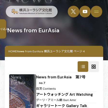
News from EurAsia
絞り込み
HOME
News from EurAsia 横浜ユーラシア文化館 ページ 4
News from EurAsia 第7号
no.7
目次
Contents
アートウォッチング
Art Watching
グーリ・アミール廟
Guri Amir
ギャラリートーク
Gallery Talk