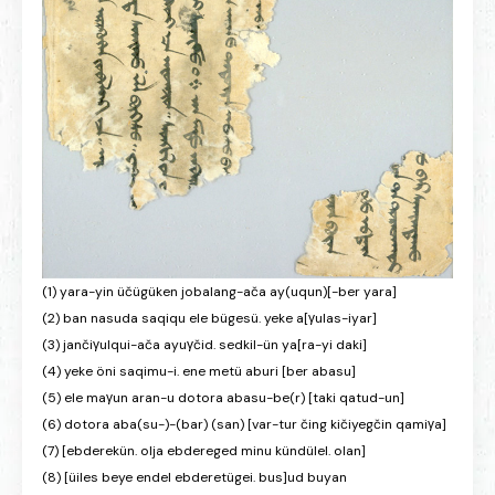
(1) yara-yin üčügüken jobalang-ača ay(uqun)[-ber yara]
(2) ban nasuda saqiqu ele bügesü. yeke a[γulas-iyar]
(3) jančiγulqui-ača ayuγčid. sedkil-ün ya[ra-yi daki]
(4) yeke öni saqimu-i. ene metü aburi [ber abasu]
(5) ele maγun aran-u dotora abasu-be(r) [taki qatud-un]
(6) dotora aba(su-)-(bar) (san) [var-tur čing kičiyegčin qamiγa]
(7) [ebderekün. olja ebdereged minu kündülel. olan]
(8) [üiles beye endel ebderetügei. bus]ud buyan