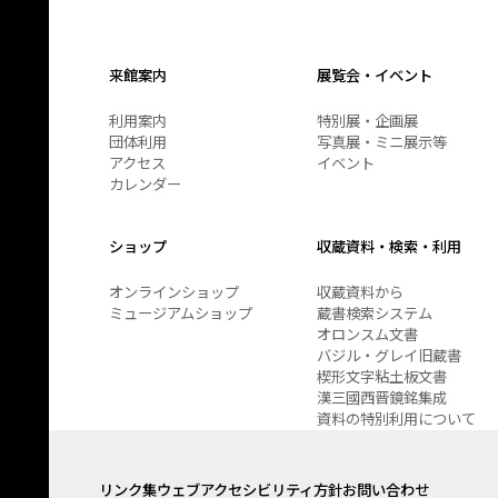
来館案内
展覧会・イベント
利用案内
特別展・企画展
団体利用
写真展・ミニ展示等
アクセス
イベント
カレンダー
ショップ
収蔵資料・検索・利用
オンラインショップ
収蔵資料から
ミュージアムショップ
蔵書検索システム
オロンスム文書
バジル・グレイ旧蔵書
楔形文字粘土板文書
漢三國西晋鏡銘集成
資料の特別利用について
リンク集
ウェブアクセシビリティ方針
お問い合わせ