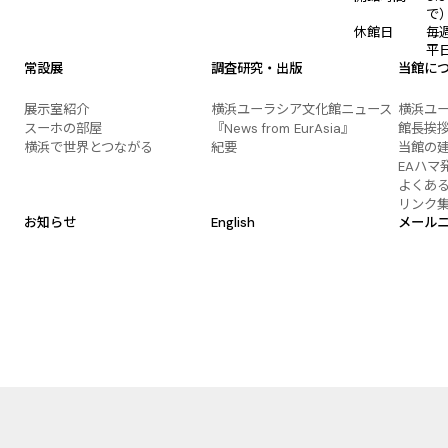
で
休館日
毎
平
常設展
調査研究・出版
当館に
展示室紹介
横浜ユーラシア文化館ニュース
横浜ユ
スーホの部屋
『News from EurAsia』
館長挨
横浜で世界とつながる
紀要
当館の
EAハマ
よくあ
リンク
お知らせ
English
メール