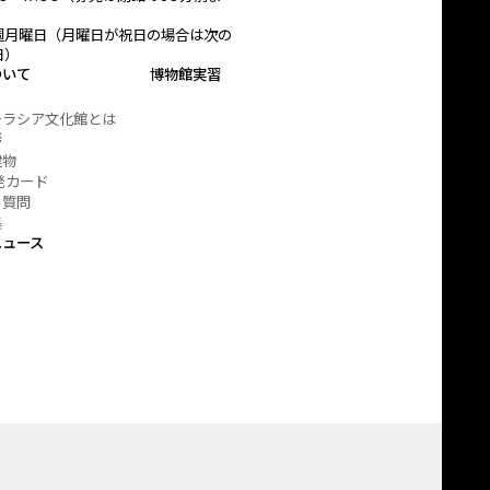
）
週月曜日（月曜日が祝日の場合は次の
日）
ついて
博物館実習
ーラシア文化館とは
拶
建物
発カード
る質問
集
ニュース