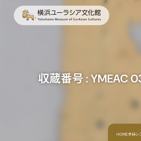
収蔵番号 : YMEAC 03 
HOME
オロン