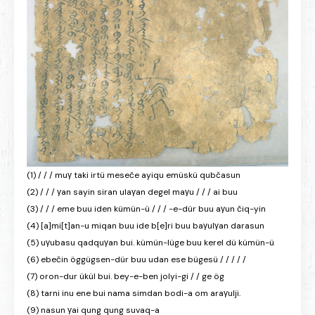
(1) / / / muγ taki irtü meseče ayiqu emüskü qubčasun
(2) / / / γan sayin siran ulaγan degel maγu / / / ai buu
(3) / / / eme buu iden kümün-ü / / / -e-dür buu aγun čiq-yin
(4) [a]mi[t]an-u miqan buu ide b[e]ri buu baγulγan darasun
(5) uγubasu qadquγan bui. kümün-lüge buu kerel dü kümün-ü
(6) ebečin öggügsen-dür buu udan ese bügesü / / / / /
(7) oron-dur ükül bui. bey-e-ben jolyi-gi / / ge ög
(8) tarni inu ene bui nama simdan bodi-a om araγulji.
(9) nasun γai qung qung suvaq-a