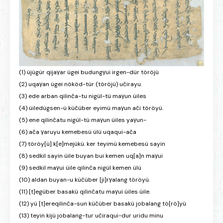
(1) üjügür qijaγar ügei budungγui irgen-dür töröjü
(2) uqaγan ügei nököd-tür (töröjü) učirayu.
(3) ede arban qilinča-tu nigül-tü maγun üiles
(4) üiledügsen-ü küčüber eyimü maγun ači töröyü.
(5) ene qilinčatu nigül-tü maγun üiles yaγun-
(6) ača γaruyu kemebesü ülü uqaqui-ača
(7) töröy[ü] k[e]mejükü. ker teyimü kemebesü sayin
(8) sedkil sayin üile buyan bui kemen uq[a]n maγui
(9) sedkil maγui üile qilinča nigül kemen ülü
(10) aldan buyan-u küčüber [ji]rγalang töröyü.
(11) [t]egüber basakü qilinčatu maγui üiles üile.
(12) yü [t]ereqilinča-sun küčüber basakü jobalang tö[rö]yü
(13) teyin kijü jobalang-tur učiraqui-dur uridu minu