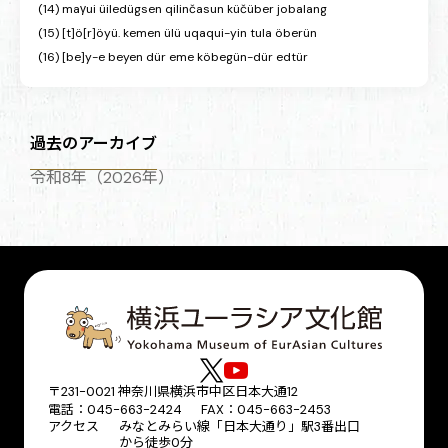
(14) maγui üiledügsen qilinčasun küčüber jobalang
(15) [t]ö[r]öyü. kemen ülü uqaqui-yin tula öberün
(16) [be]y-e beyen dür eme köbegün-dür edtür
過去のアーカイブ
令和8年（2026年）
〒231-0021 神奈川県横浜市中区日本大通12
電話：045-663-2424 FAX：045-663-2453
アクセス
みなとみらい線「日本大通り」駅3番出口
から徒歩0分