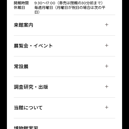
開館時間
9:30～17:00（券売は閉館の30分前まで）
休館日
毎週月曜日（月曜日が祝日の場合は次の平
日）
来館案内
展覧会・イベント
常設展
調査研究・出版
当館について
博物館実習