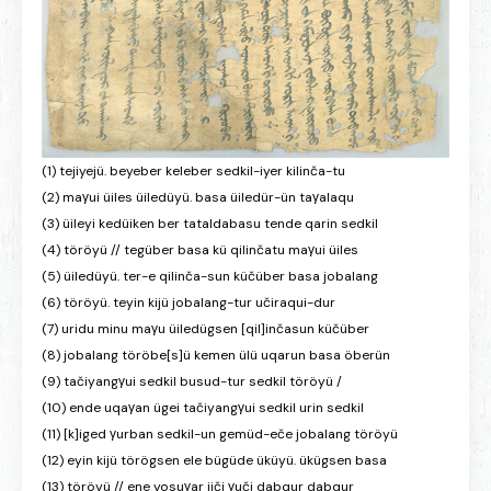
(1) tejiyejü. beyeber keleber sedkil-iyer kilinča-tu
(2) maγui üiles üiledüyü. basa üiledür-ün taγalaqu
(3) üileyi kedüiken ber tataldabasu tende qarin sedkil
(4) töröyü // tegüber basa kü qilinčatu maγui üiles
(5) üiledüyü. ter-e qilinča-sun küčüber basa jobalang
(6) töröyü. teyin kijü jobalang-tur učiraqui-dur
(7) uridu minu maγu üiledügsen [qil]inčasun küčüber
(8) jobalang töröbe[s]ü kemen ülü uqarun basa öberün
(9) tačiyangγui sedkil busud-tur sedkil töröyü /
(10) ende uqaγan ügei tačiyangγui sedkil urin sedkil
(11) [k]iged γurban sedkil-un gemüd-eče jobalang töröyü
(12) eyin kijü törögsen ele bügüde üküyü. ükügsen basa
(13) töröyü // ene yosuγar jiči γuči dabqur dabqur