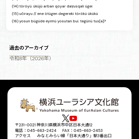
(14) töröyü. üküjü arban qoyar daγusqali ügei
(15) učirayu // ene ötügen degereki törökü ükükü
(16) yosun bügüde eyimü yosutan bui. tegünü tus[a]?
過去のアーカイブ
令和8年（2026年）
〒231-0021 神奈川県横浜市中区日本大通12
電話：045-663-2424 FAX：045-663-2453
アクセス
みなとみらい線「日本大通り」駅3番出口