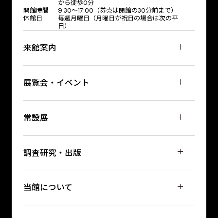
から徒歩0分
開館時間
9:30～17:00（券売は閉館の30分前まで）
休館日
毎週月曜日（月曜日が祝日の場合は次の平
日）
来館案内
展覧会・イベント
常設展
調査研究・出版
当館について