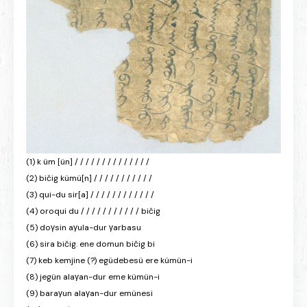
(1) k üm [ün] / / / / / / / / / / / / / /
(2) bičig kümü[n] / / / / / / / / / / /
(3) qui-du sir[a] / / / / / / / / / / / /
(4) oroqui du / / / / / / / / / / / bičig
(5) doγsin aγula-dur γarbasu
(6) sira bičig. ene domun bičig bi
(7) keb kemjine (?) egüdebesü ere kümün-i
(8) jegün alaγan-dur eme kümün-i
(9) baraγun alaγan-dur emünesi