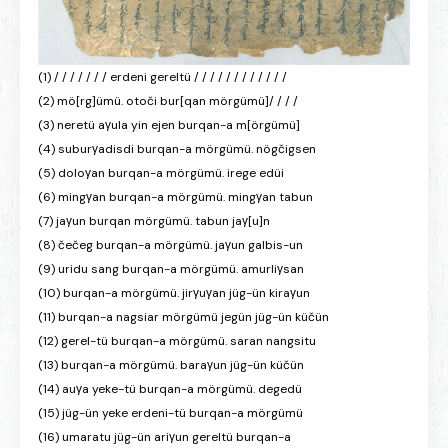
(1) / / / / / / / erdeni gereltü / / / / / / / / / / / /
(2) mö[rg]ümü. otoči bur[qan mörgümü]/ / / /
(3) neretü aγula yin ejen burqan-a m[örgümü]
(4) suburγadisdi burqan-a mörgümü. nögčigsen
(5) doloγan burqan-a mörgümü. irege edüi
(6) mingγan burqan-a mörgümü. mingγan tabun
(7) jaγun burqan mörgümü. tabun jaγ[u]n
(8) čečeg burqan-a mörgümü. jaγun galbis-un
(9) uridu sang burqan-a mörgümü. amurliγsan
(10) burqan-a mörgümü. jirγuγan jüg-ün kiraγun
(11) burqan-a nagsiar mörgümü jegün jüg-ün küčün
(12) gerel-tü burqan-a mörgümü. saran nangsitu
(13) burqan-a mörgümü. baraγun jüg-ün küčün
(14) auγa yeke-tü burqan-a mörgümü. degedü
(15) jüg-ün yeke erdeni-tü burqan-a mörgümü
(16) umaratu jüg-ün ariγun gereltü burqan-a