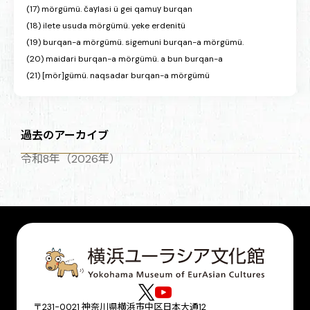
(17) mörgümü. čaγlasi ü gei qamuγ burqan
(18) ilete usuda mörgümü. yeke erdenitü
(19) burqan-a mörgümü. sigemuni burqan-a mörgümü.
(20) maidari burqan-a mörgümü. a bun burqan-a
(21) [mör]gümü. naqsadar burqan-a mörgümü
過去のアーカイブ
令和8年（2026年）
〒231-0021 神奈川県横浜市中区日本大通12