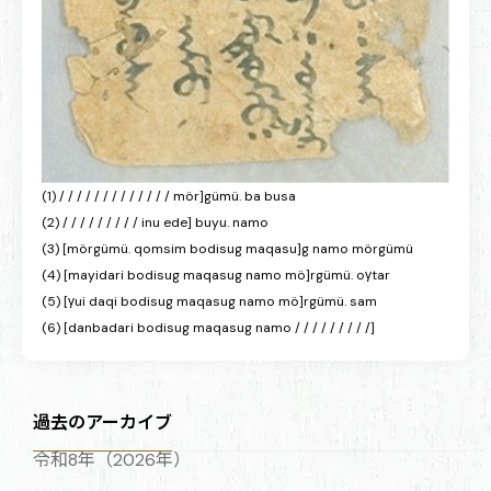
(1) / / / / / / / / / / / / / mör]gümü. ba busa
(2) / / / / / / / / / inu ede] buyu. namo
(3) [mörgümü. qomsim bodisug maqasu]g namo mörgümü
(4) [mayidari bodisug maqasug namo mö]rgümü. oγtar
(5) [γui daqi bodisug maqasug namo mö]rgümü. sam
(6) [danbadari bodisug maqasug namo / / / / / / / / /]
過去のアーカイブ
令和8年（2026年）