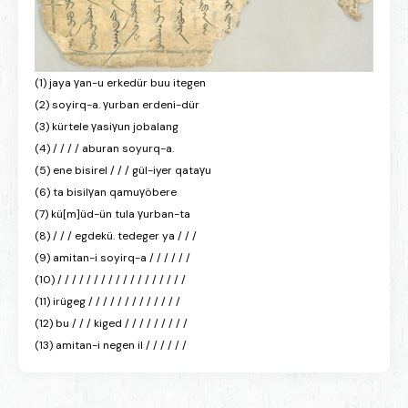
(1) jaya γan-u erkedür buu itegen
(2) soyirq-a. γurban erdeni-dür
(3) kürtele γasiγun jobalang
(4) / / / / aburan soyurq-a.
(5) ene bisirel / / / gül-iyer qataγu
(6) ta bisilγan qamuγöbere
(7) kü[m]üd-ün tula γurban-ta
(8) / / / egdekü. tedeger ya / / /
(9) amitan-i soyirq-a / / / / / /
(10) / / / / / / / / / / / / / / / / / /
(11) irügeg / / / / / / / / / / / / /
(12) bu / / / kiged / / / / / / / / /
(13) amitan-i negen il / / / / / /