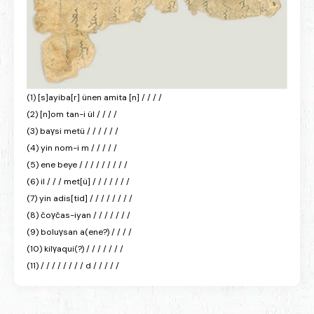
(1) [s]ayiba[r] ünen amita [n] / / / /
(2) [n]om tan-i ül / / / /
(3) baγsi metü / / / / / /
(4) yin nom-i m / / / / /
(5) ene beye / / / / / / / / /
(6) il / / / met[ü] / / / / / / /
(7) yin adis[tid] / / / / / / / /
(8) čoγčas-iyan / / / / / / /
(9) boluγsan a(ene?) / / / /
(10) kilγaqui(?) / / / / / / /
(11) / / / / / / / / d / / / / /