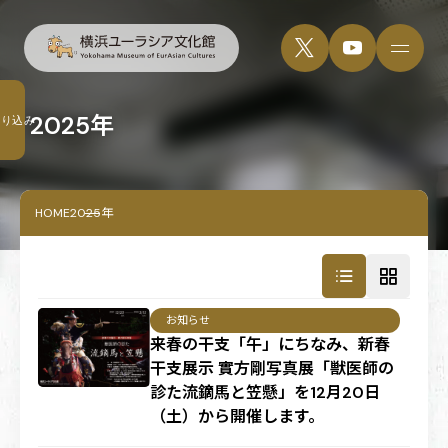
2025年
絞り込み
HOME
2025年
お知らせ
来春の干支「午」にちなみ、新春
干支展示 實方剛写真展「獣医師の
診た流鏑馬と笠懸」を12月20日
（土）から開催します。