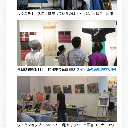
ようこそ！
入口に鎮座しているのは・・・ど、土偶？ 出演
白鳥兄
今日は観覧無料！
開催中の企画展は
タイ・山の民を訪ねて1969〜197
ワークショップいろいろ！
1階ギャラリーと図書コーナーはワークシ