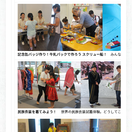
記念缶バッジ作り！牛乳パックで作ろう スクリュー船！
みんな上手に
民族衣装を着てみよう！
世界の民族衣装試着体験。どうしてこんなに