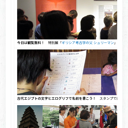
今日は観覧無料！
特別展「
ギリシア考古学の父 シュリーマン
」の解説
古代エジプトの文字ヒエログリフで名前を書こう！
スタンプで簡単ヒ