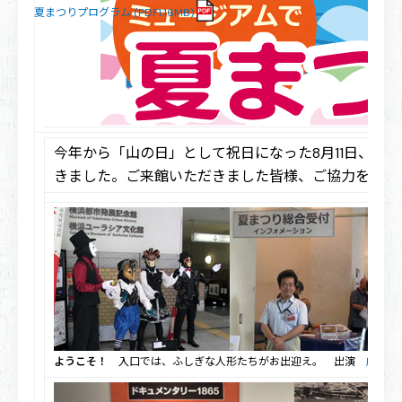
夏まつりプログラム (PDF1.16MB)
今年から「山の日」として祝日になった8月11日、
きました。ご来館いただきました皆様、ご協力を賜
ようこそ！
入口では、ふしぎな人形たちがお出迎え。 出演
劇団東