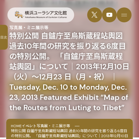
写真展・ミニ展示等
特別公開 自鑪庁至烏斯蔵程站輿図
目次
過去10年間の研究を振り返る6度目
の特別公開。 「自鑪庁至烏斯蔵程
站輿図」について｜2013年12月10日
（火）～12月23 日（月・祝） ｜
Tuesday, Dec. 10 to Monday, Dec.
23, 2013 Featured Exhibit “Map of
the Routes from Luting to Tibet”
HOME
イベント
写真展・ミニ展示等
特別公開 自鑪庁至烏斯蔵程站輿図 過去10年間の研究を振り返る6度目
の特別公開。 「自鑪庁至烏斯蔵程站輿図」について｜2013年12月10日