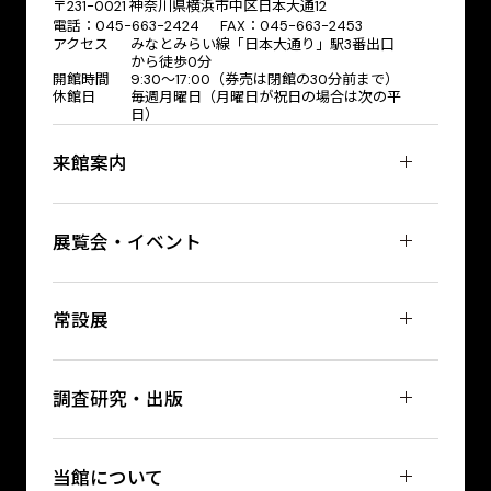
〒231-0021 神奈川県横浜市中区日本大通12
電話：045-663-2424 FAX：045-663-2453
アクセス
みなとみらい線「日本大通り」駅3番出口
から徒歩0分
開館時間
9:30～17:00（券売は閉館の30分前まで）
休館日
毎週月曜日（月曜日が祝日の場合は次の平
日）
来館案内
展覧会・イベント
常設展
調査研究・出版
当館について