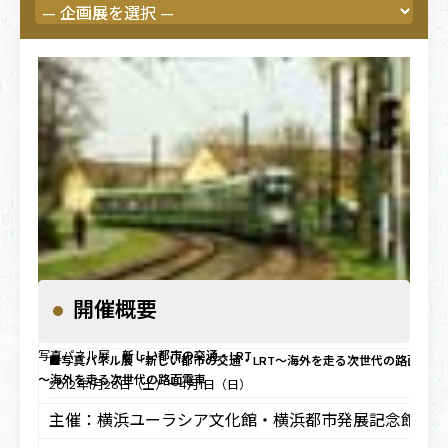
開催概要
2012年1月28日（土）～4月1日（日）
写真パネル展
新しい都市の交通・LRT
■写真パネル展「新しい都市の交通・LRT〜海外を走る次世代の路面電車
～海外を走る次世代の路面電車
2012年1月28日（土）〜4月1日（日）
主催：横浜ユーラシア文化館・横浜都市発展記念館 