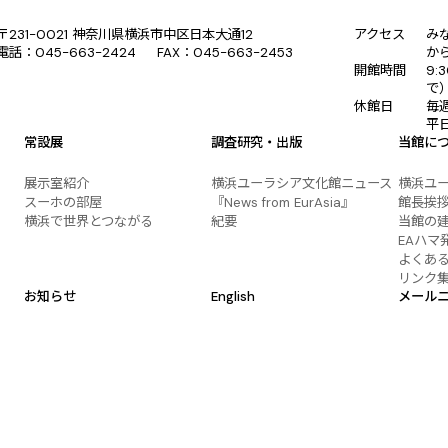
〒231-0021 神奈川県横浜市中区日本大通12
アクセス
み
電話：045-663-2424 FAX：045-663-2453
か
開館時間
9:
で
休館日
毎
平
常設展
調査研究・出版
当館に
展示室紹介
横浜ユーラシア文化館ニュース
横浜ユ
スーホの部屋
『News from EurAsia』
館長挨
横浜で世界とつながる
紀要
当館の
EAハマ
よくあ
リンク
お知らせ
English
メール