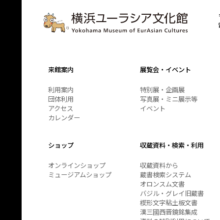
来館案内
展覧会・イベント
利用案内
特別展・企画展
団体利用
写真展・ミニ展示等
アクセス
イベント
カレンダー
ショップ
収蔵資料・検索・利用
オンラインショップ
収蔵資料から
ミュージアムショップ
蔵書検索システム
オロンスム文書
バジル・グレイ旧蔵書
楔形文字粘土板文書
漢三國西晋鏡銘集成