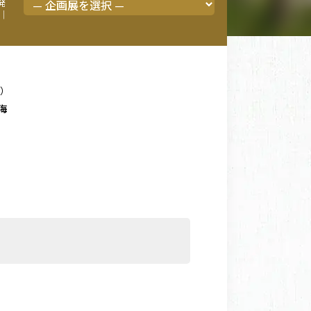
発
｜
日）
海