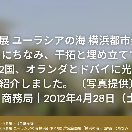
展 ユーラシアの海 横浜都
」にちなみ、干拓と埋め立て
2国、オランダとドバイに
紹介しました。 〔写真提供
商務局｜2012年4月28日（
ト
写真展・ミニ展示等
景写真展 ユーラシアの海 横浜都市発展記念館企画展「横浜の海 七面相」にちなみ、