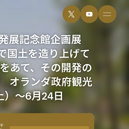
市発展記念館企画展
で国土を造り上げて
光をあて、その開発の
〕 オランダ政府観光
土）～6月24日
干