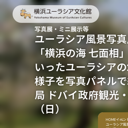
写真展・ミニ展示等
ユーラシア風景写真
「横浜の海 七面相
いったユーラシアの
様子を写真パネルで
局 ドバイ政府観光・
（日）
HOME
イベン
ユーラシア風