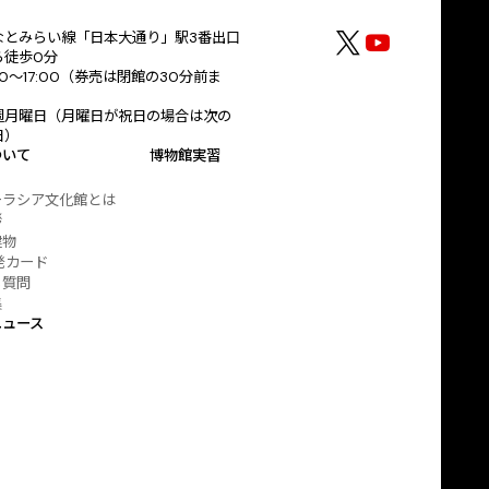
なとみらい線「日本大通り」駅3番出口
ら徒歩0分
30～17:00（券売は閉館の30分前ま
）
週月曜日（月曜日が祝日の場合は次の
日）
ついて
博物館実習
ーラシア文化館とは
拶
建物
発カード
る質問
集
ニュース