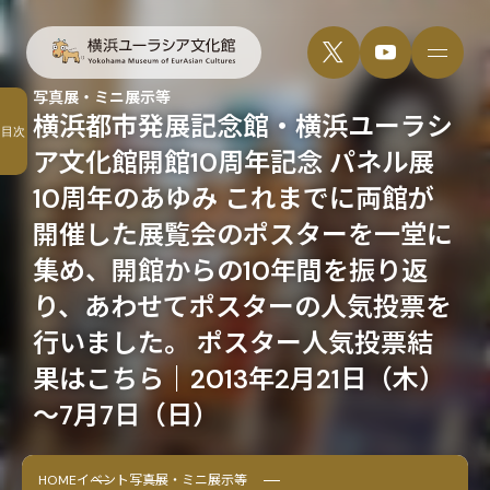
写真展・ミニ展示等
横浜都市発展記念館・横浜ユーラシ
目次
ア文化館開館10周年記念 パネル展
10周年のあゆみ これまでに両館が
開催した展覧会のポスターを一堂に
集め、開館からの10年間を振り返
り、あわせてポスターの人気投票を
行いました。 ポスター人気投票結
果はこちら｜2013年2月21日（木）
～7月7日（日）
HOME
イベント
写真展・ミニ展示等