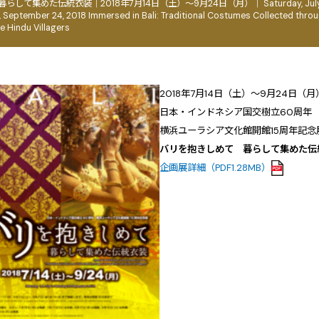
らして集めた伝統衣装｜2018年7月14日（土）～9月24日（月）｜ Saturday, Jul
, September 24, 2018 Immersed in Bali: Traditional Costumes Collected thro
he Hindu Villagers
2018年7月14日（土）～9月24日（月
日本・インドネシア国交樹立60周
横浜ユーラシア文化館開館15周年記念
バリを抱きしめて 暮らして集めた伝
企画展詳細（PDF1.28MB）