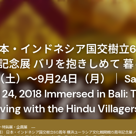
日本・インドネシア国交樹立6
年記念展 バリを抱きしめて 
）～9月24日（月）｜ Saturday
4, 2018 Immersed in Bali: 
ving with the Hindu Villager
ト
特別展・企画展
月） 日本・インドネシア国交樹立60周年 横浜ユーラシア文化館開館15周年記念展 