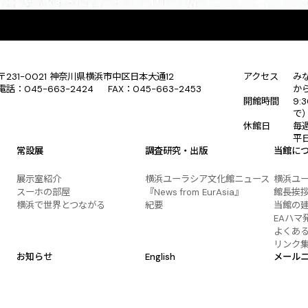
〒231-0021 神奈川県横浜市中区日本大通12
アクセス
み
電話：045-663-2424 FAX：045-663-2453
か
開館時間
9:
で
休館日
毎
平
常設展
調査研究・出版
当館に
展示室紹介
横浜ユーラシア文化館ニュース
横浜ユ
スーホの部屋
『News from EurAsia』
館長挨
横浜で世界とつながる
紀要
当館の
EAハマ
よくあ
リンク
お知らせ
English
メール