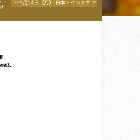
y
ugh
）
年
展
統衣装