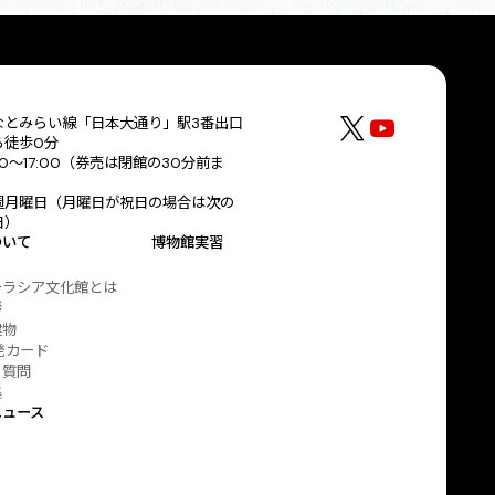
なとみらい線「日本大通り」駅3番出口
ら徒歩0分
30～17:00（券売は閉館の30分前ま
）
週月曜日（月曜日が祝日の場合は次の
日）
ついて
博物館実習
ーラシア文化館とは
拶
建物
発カード
る質問
集
ニュース