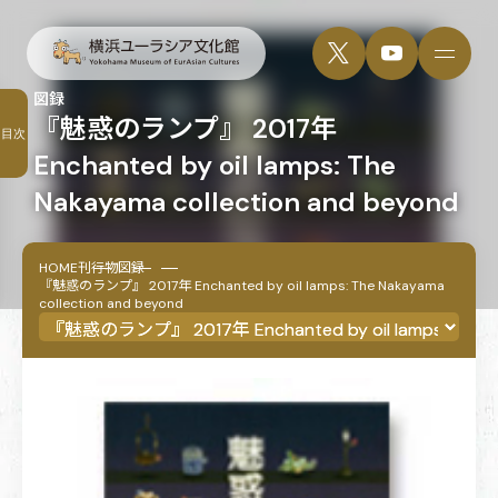
図録
『魅惑のランプ』 2017年
目次
Enchanted by oil lamps: The
Nakayama collection and beyond
HOME
刊行物
図録
『魅惑のランプ』 2017年 Enchanted by oil lamps: The Nakayama
collection and beyond