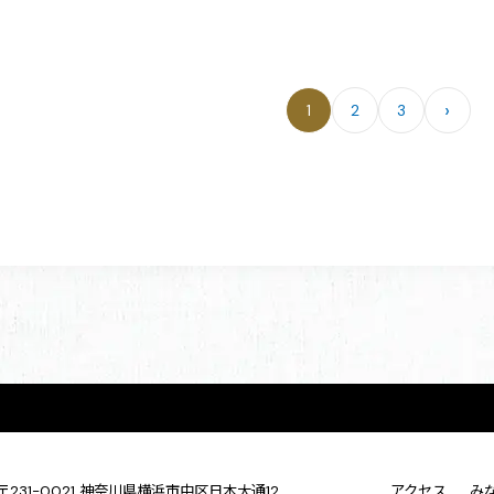
›
1
2
3
ペ
ー
ジ
送
り
〒231-0021 神奈川県横浜市中区日本大通12
アクセス
み