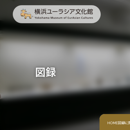
図録
HOME
図録に