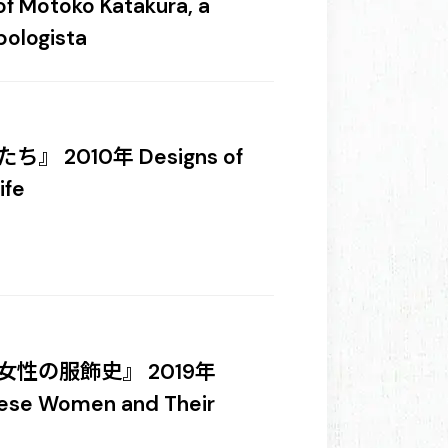
of Motoko Katakura, a
pologista
2010年 Designs of
ife
性の服飾史』 2019年
inese Women and Their