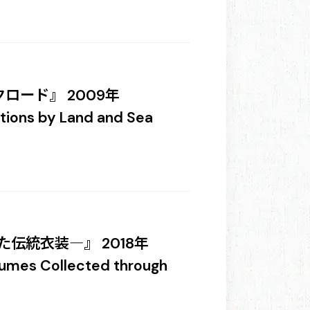
クロード』 2009年
actions by Land and Sea
伝統衣装―』 2018年
stumes Collected through