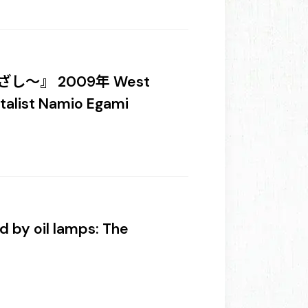
～』 2009年 West
ntalist Namio Egami
 oil lamps: The