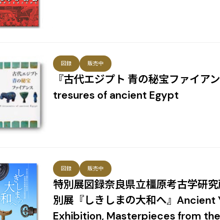
図録
販売中
『古代エジプト 青の秘宝ファイアンス』 
tresures of ancient Egypt
図録
販売中
特別展図録奈良県立橿原考古学研究
別展『しきしまの大和へ』Ancient Yam
Exhibition, Masterpieces from t