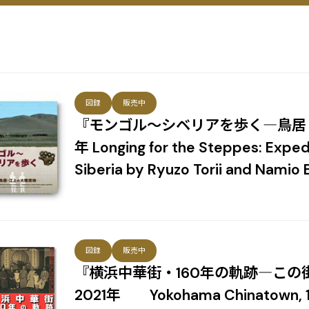
図録
販売中
『モンゴル～シベリアを歩く―鳥居・
年 Longing for the Steppes: Exped
Siberia by Ryuzo Torii and Namio
図録
販売中
『横浜中華街・160年の軌跡―こ
2021年 Yokohama Chinatown, 160