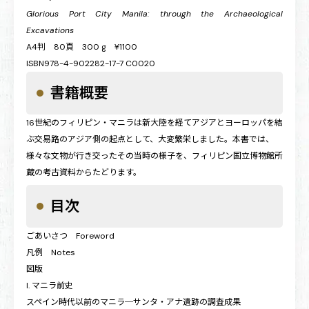
Glorious Port City Manila: through the Archaeological
Excavations
A4判 80頁 300 g ¥1100
ISBN978-4-902282-17-7 C0020
書籍概要
16世紀のフィリピン・マニラは新大陸を経てアジアとヨーロッパを結
ぶ交易路のアジア側の起点として、大変繁栄しました。本書では、
様々な文物が行き交ったその当時の様子を、フィリピン国立博物館所
蔵の考古資料からたどります。
目次
ごあいさつ Foreword
凡例 Notes
図版
I. マニラ前史
スペイン時代以前のマニラ─サンタ・アナ遺跡の調査成果