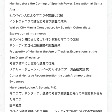
Manila before the Coming of Spanish Power: Excavation at Santa
Ana
II. スペイン人によるマニラの建設と発展
イントラムロスの建設と考古学調査の成果
Walled City Manila Constructed by Spanish Colonialists:
Excavation at Intramuros
III. スペイン期におけるガレオン貿易とマニラの発展
サン・ディエゴ号沈船遺跡の調査成果
Prosperity of Manila in the Age of Trading: Excavations at the
San Diego Wrecksite
考古学資料による文化遺産の復元
メアリー・ジェーン・ルイーズ A. ボルニア 深山絵実梨 訳
Cultural Heritage Reconstruction through Archaeological
Evidences
Mary Jane Louise A. Bolunia, PhD.
マニラ市、サンタ・アナ遺跡の考古学的調査と元代の中国文献からみ
たマニラ
田中和彦
スペイン植民地時代の沈没船、サン・ディエゴ号についての文献記録