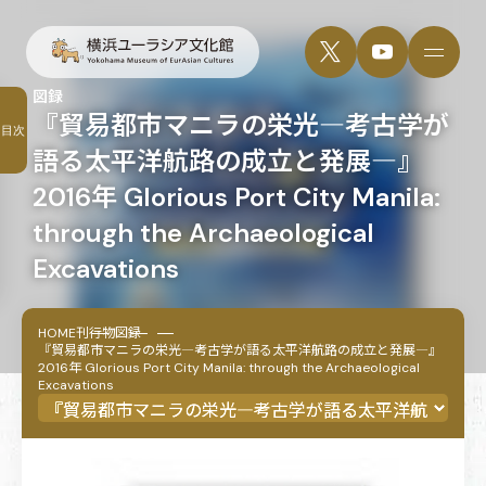
図録
『貿易都市マニラの栄光―考古学が
目次
語る太平洋航路の成立と発展―』
2016年 Glorious Port City Manila:
through the Archaeological
Excavations
HOME
刊行物
図録
『貿易都市マニラの栄光―考古学が語る太平洋航路の成立と発展―』
2016年 Glorious Port City Manila: through the Archaeological
Excavations