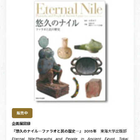
販売中
企画展図録
『悠久のナイル―ファラオと民の歴史―』 2015年
東海大学出版部
Eternal Nile:Pharaohs and People in Ancient Egypt. Tokai