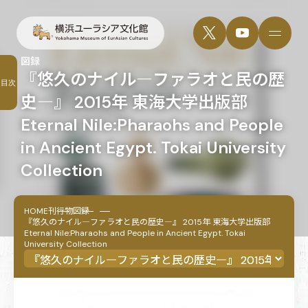
図録
『悠久のナイル―ファラオと民の歴
目次
史―』 2015年 東海大学出版部
Eternal Nile:Pharaohs and People
in Ancient Egypt. Tokai University
Collection
HOME
刊行物
図録
『悠久のナイル―ファラオと民の歴史―』 2015年 東海大学出版部
Eternal Nile:Pharaohs and People in Ancient Egypt. Tokai
University Collection