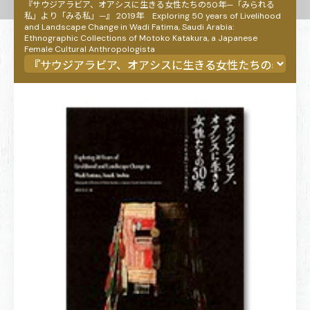
『サウジアラビア、オアシスに生きる女性たちの50年—「みられる
私」より「みる私」—』 2019年 Exploring 50 years of Livelihood
and Landscape Change in Wadi Fatima, Saudi Arabia:
Ethnographic Collections of Motoko Katakura, a Japanese
Female Cultural Anthropologista