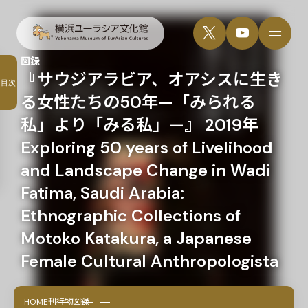
図録
『サウジアラビア、オアシスに生き
目次
る女性たちの50年—「みられる
私」より「みる私」—』 2019年
Exploring 50 years of Livelihood
and Landscape Change in Wadi
Fatima, Saudi Arabia:
Ethnographic Collections of
Motoko Katakura, a Japanese
Female Cultural Anthropologista
HOME
刊行物
図録