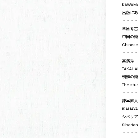
KAWAMA
出版にあ
・・・
草原考
中国の
Chinese
・・・
高濱秀
TAKAHA
朝鮮の
The stu
・・・
諫早直
ISAHAYA
シベリ
Siberia
・・・