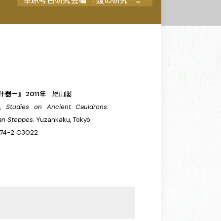
－』 2011年
雄山閣
),
Studies on Ancient Cauldrons:
ian Steppes.
Yuzankaku, Tokyo.
74-2 C3022