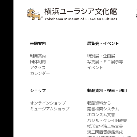
来館案内
展覧会・イベント
利用案内
特別展・企画展
団体利用
写真展・ミニ展示等
アクセス
イベント
カレンダー
ショップ
収蔵資料・検索・利用
オンラインショップ
収蔵資料から
ミュージアムショップ
蔵書検索システム
オロンスム文書
バジル・グレイ旧蔵書
楔形文字粘土板文書
漢三國西晋鏡銘集成