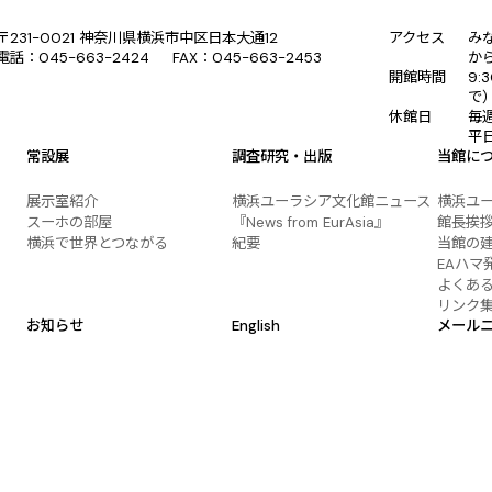
〒231-0021 神奈川県横浜市中区日本大通12
アクセス
み
電話：045-663-2424 FAX：045-663-2453
か
開館時間
9:
で
休館日
毎
平
常設展
調査研究・出版
当館に
展示室紹介
横浜ユーラシア文化館ニュース
横浜ユ
スーホの部屋
『News from EurAsia』
館長挨
横浜で世界とつながる
紀要
当館の
EAハマ
よくあ
リンク
お知らせ
English
メール