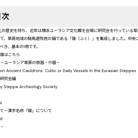
目次
上の歴史を持ち、近年は横浜ユーラシア文化館を会場に研究会を行っている
めて、草原地域の騎馬遊牧民の鍋である「鍑（ふく）」を集成しました。中央
べき、基本の1冊です。
蔵鍑はこちら
究－ユーラシア草原の祭器・什器－
on Ancient Cauldrons: Cultic or Daily Vessels in the Eurasian Steppes
古研究会編
by Steppe Archeology Society
ts
えて－漢字名称「鍑」について
rd
・・
智