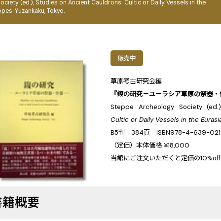
ciety (ed.), Studies on Ancient Cauldrons: Cultic or Daily Vessels in the
ppes. Yuzankaku, Tokyo.
販売中
草原考古研究会編
『鍑の研究－ユーラシア草原の祭器・什器
Steppe Archeology Society (ed.
Cultic or Daily Vessels in the Euras
B5判 384頁 ISBN978-4-639-021
（定価）本体価格 ¥18,000
当館にご注文いただくと定価の10%off
書籍概要