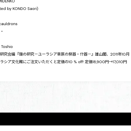
EMIDENKO
ated by KONDO Saori)
鍑
cauldrons
・・
 Toshio
研究会編『鍑の研究－ユーラシア草原の祭器・什器－』雄山閣、2011年10月
シア文化館にご注文いただくと定価の10 % off! 定価18,900円→17,010円