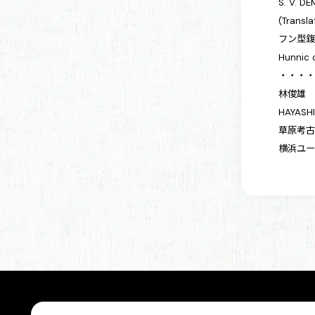
S. V. D
(Transl
フン型
Hunnic 
・・・
林俊雄
HAYASHI
草原考古
横浜ユーラ