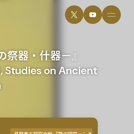
の祭器・什器－』
 Studies on Ancient
n