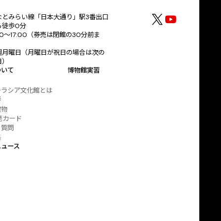
なとみらい線「日本大通り」駅3番出口
ら徒歩0分
30～17:00（券売は閉館の30分前ま
）
週月曜日（月曜日が祝日の場合は次の
日）
ついて
博物館実習
ーラシア文化館とは
拶
建物
発カード
る質問
集
ニュース