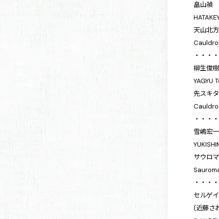
畠山禎
HATAKEY
天山北方
Cauldron
・・・
柳生俊
YAGYU T
先スキ
Cauldro
・・・
雪嶋宏
YUKISHI
サウロ
Sauroma
・・・
セルゲイ
(近藤さ