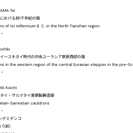
AMA Tei
における前1千年紀の鍑
s of 1st millennium B. C. in the North Tianshan region
・・
樹
oshiki
タイ～スキタイ時代の中央ユーラシア草原西部の鍑
ns in the western region of the central Eurasian steppes in the pre-S
・・
一
MA Koichi
マタイ・サルマタイ青銅製鋳造鍑
tian-Sarmatian cauldrons
・・
=デミデンコ
おり訳）