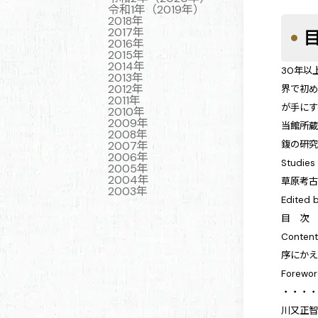
令和1年（2019年）
2018年
2017年
2016年
2015年
2014年
30年以
2013年
2012年
界で初
2011年
が手にす
2010年
2009年
当館所
2008年
鍑の研
2007年
2006年
Studies 
2005年
2004年
草原考
2003年
Edited 
目 次
Conten
序にか
Forewo
・・・
川又正