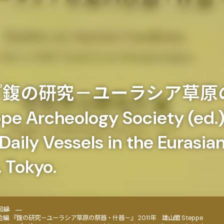
『鍑の研究－ユーラシア草原
rcheology Society (ed.),
 Daily Vessels in the Eurasia
u, Tokyo.
図録
編 『鍑の研究－ユーラシア草原の祭器・什器－』 2011年 雄山閣 Steppe