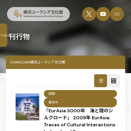
刊行物
絞り込み
HOME
2009横浜ユーラシア文化館
図録
販売中
『EurAsia 3000年 海と陸のシ
ルクロード』 2009年 EurAsia:
Traces of Cultural Interactions