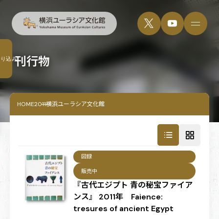
刊行物
絞り込み
HOME
2011横浜ユーラシア文化館
図録
販売中
『古代エジプト 青の秘宝ファイア
ンス』 2011年 Faience:
tresures of ancient Egypt