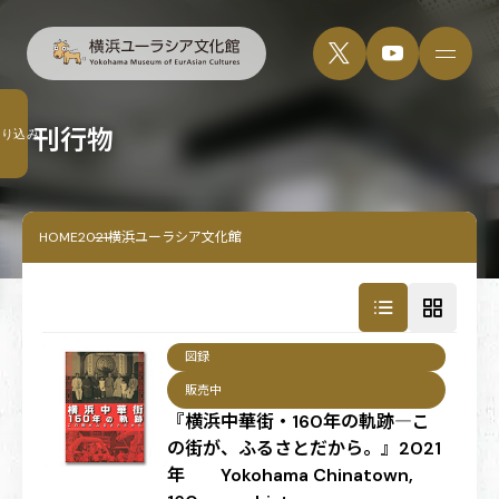
刊行物
絞り込み
HOME
2021横浜ユーラシア文化館
図録
販売中
『横浜中華街・160年の軌跡―こ
の街が、ふるさとだから。』2021
年 Yokohama Chinatown,