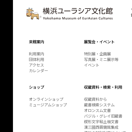
来館案内
展覧会・イベント
利用案内
特別展・企画展
団体利用
写真展・ミニ展示等
アクセス
イベント
カレンダー
ショップ
収蔵資料・検索・利用
オンラインショップ
収蔵資料から
ミュージアムショップ
蔵書検索システム
オロンスム文書
バジル・グレイ旧蔵書
楔形文字粘土板文書
漢三國西晋鏡銘集成