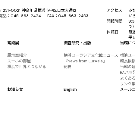
〒231-0021 神奈川県横浜市中区日本大通12
アクセス
み
電話：045-663-2424 FAX：045-663-2453
か
開館時間
9:
で
休館日
毎
平
常設展
調査研究・出版
当館に
展示室紹介
横浜ユーラシア文化館ニュース
横浜ユ
スーホの部屋
『News from EurAsia』
館長挨
横浜で世界とつながる
紀要
当館の
EAハマ
よくあ
リンク
お知らせ
English
メール