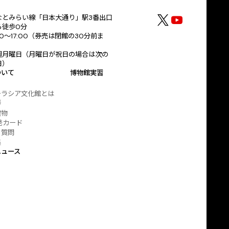
なとみらい線「日本大通り」駅3番出口
ら徒歩0分
30～17:00（券売は閉館の30分前ま
）
週月曜日（月曜日が祝日の場合は次の
日）
ついて
博物館実習
ーラシア文化館とは
拶
建物
発カード
る質問
集
ニュース