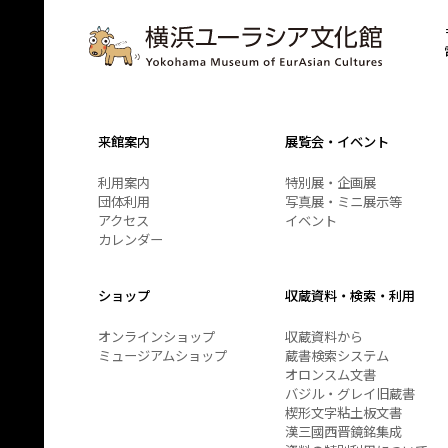
来館案内
展覧会・イベント
利用案内
特別展・企画展
団体利用
写真展・ミニ展示等
アクセス
イベント
カレンダー
ショップ
収蔵資料・検索・利用
オンラインショップ
収蔵資料から
ミュージアムショップ
蔵書検索システム
オロンスム文書
バジル・グレイ旧蔵書
楔形文字粘土板文書
漢三國西晋鏡銘集成