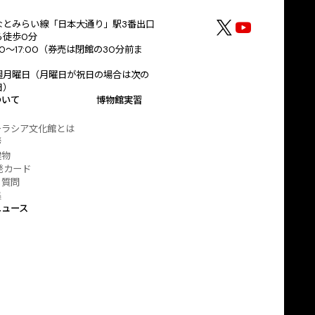
なとみらい線「日本大通り」駅3番出口
ら徒歩0分
30～17:00（券売は閉館の30分前ま
）
週月曜日（月曜日が祝日の場合は次の
日）
ついて
博物館実習
ーラシア文化館とは
拶
建物
発カード
る質問
集
ニュース