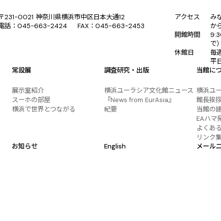
〒231-0021 神奈川県横浜市中区日本大通12
アクセス
み
電話：045-663-2424 FAX：045-663-2453
か
開館時間
9:
で
休館日
毎
平
常設展
調査研究・出版
当館に
展示室紹介
横浜ユーラシア文化館ニュース
横浜ユ
スーホの部屋
『News from EurAsia』
館長挨
横浜で世界とつながる
紀要
当館の
EAハマ
よくあ
リンク
お知らせ
English
メール